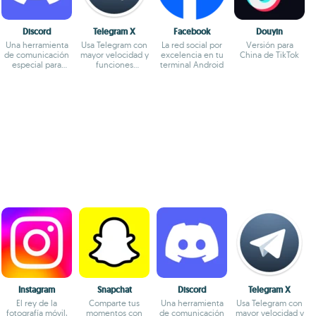
Discord
Telegram X
Facebook
Douyin
Una herramienta
Usa Telegram con
La red social por
Versión para
de comunicación
mayor velocidad y
excelencia en tu
China de TikTok
especial para
funciones
terminal Android
jugadores
experimentales
Instagram
Snapchat
Discord
Telegram X
El rey de la
Comparte tus
Una herramienta
Usa Telegram con
fotografía móvil,
momentos con
de comunicación
mayor velocidad y