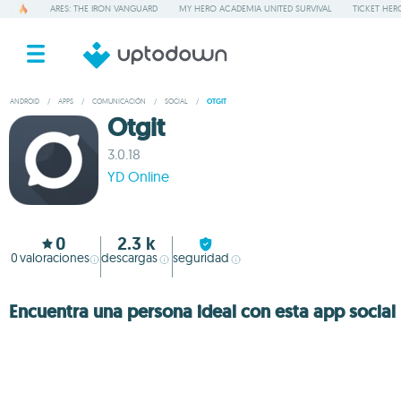
ARES: THE IRON VANGUARD
MY HERO ACADEMIA UNITED SURVIVAL
TICKET HER
ANDROID
/
APPS
/
COMUNICACIÓN
/
SOCIAL
/
OTGIT
Otgit
3.0.18
YD Online
0
2.3 k
0
valoraciones
descargas
seguridad
Encuentra una persona ideal con esta app social