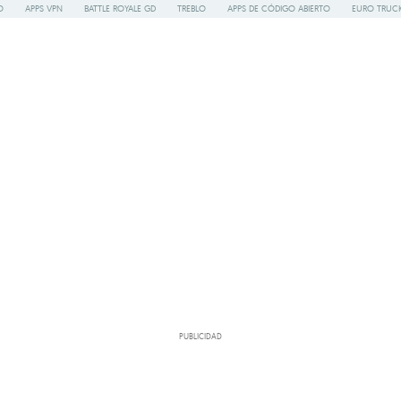
O
APPS VPN
BATTLE ROYALE GD
TREBLO
APPS DE CÓDIGO ABIERTO
EURO TRUCK
PUBLICIDAD