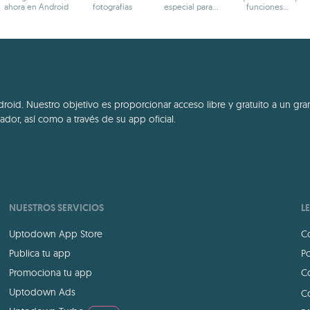
ahora en Android
fotografías
especial para
funciones
jugadores
experimentales
id. Nuestro objetivo es proporcionar acceso libre y gratuito a un gran
dor, así como a través de su app oficial.
NUESTROS SERVICIOS
L
Uptodown App Store
Co
Publica tu app
Po
Promociona tu app
Co
Uptodown Ads
Co