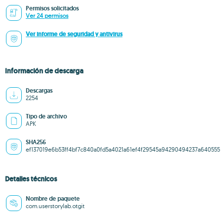
Permisos solicitados
Ver 24 permisos
Ver informe de seguridad y antivirus
Información de descarga
Descargas
2254
Tipo de archivo
APK
SHA256
ef137019e6b53ff4bf7c840a0fd5a4021a61ef4f29545a94290494237a640555
Detalles técnicos
Nombre de paquete
com.userstorylab.otgit