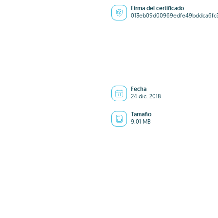
Firma del certificado
013eb09d00969edfe49bddca6fc3
Fecha
24 dic. 2018
Tamaño
9.01 MB