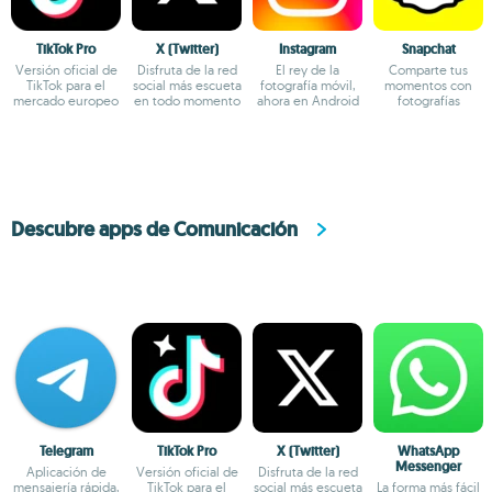
TikTok Pro
X (Twitter)
Instagram
Snapchat
Versión oficial de
Disfruta de la red
El rey de la
Comparte tus
TikTok para el
social más escueta
fotografía móvil,
momentos con
mercado europeo
en todo momento
ahora en Android
fotografías
Descubre apps de Comunicación
Telegram
TikTok Pro
X (Twitter)
WhatsApp
Messenger
Aplicación de
Versión oficial de
Disfruta de la red
mensajería rápida,
TikTok para el
social más escueta
La forma más fácil