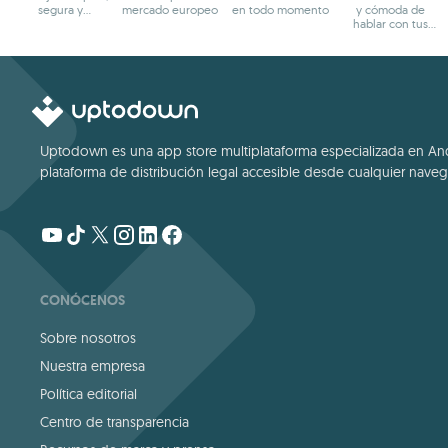
segura y
mercado europeo
en todo momento
y cómoda de
multiplataforma
hablar con tus
amigos
Uptodown es una app store multiplataforma especializada en Andro
plataforma de distribución legal accesible desde cualquier navega
CONÓCENOS
Sobre nosotros
Nuestra empresa
Política editorial
Centro de transparencia